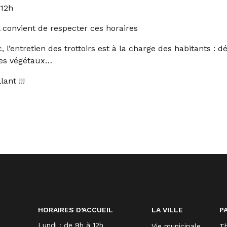
 12h
il convient de respecter ces horaires
l’entretien des trottoirs est à la charge des habitants : 
res végétaux…
ant !!!
HORAIRES D’ACCUEIL
LA VILLE
P
Lundi : de 9h à 12h
Vie municipale
Th