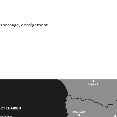
désherbage, déneigement,
ARTENAIRES
elloise