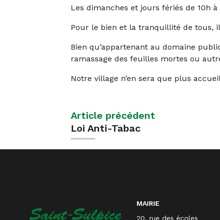
Les dimanches et jours fériés de 10h à
Pour le bien et la tranquillité de tous, 
Bien qu’appartenant au domaine public, 
ramassage des feuilles mortes ou aut
Notre village n’en sera que plus accueill
Navigation
Article précédent
Loi Anti-Tabac
de
l’article
MAIRIE
20, rue des écoles