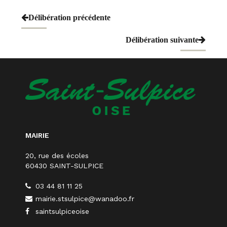
Navigation
Délibération précédente
de
Délibération suivante
l’article
MAIRIE
20, rue des écoles
60430 SAINT-SULPICE
03 44 81 11 25
mairie.stsulpice@wanadoo.fr
saintsulpiceoise