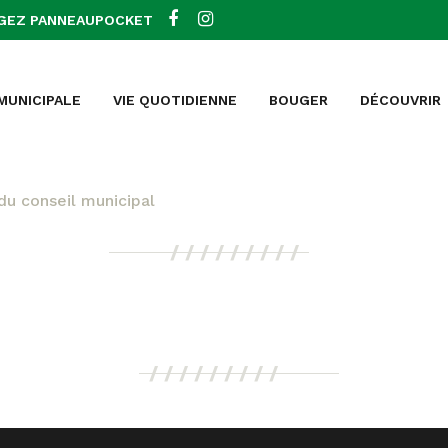
GEZ PANNEAUPOCKET
 MUNICIPALE
VIE QUOTIDIENNE
BOUGER
DÉCOUVRIR
du conseil municipal
VERBAL DE LA RÉ
ONSEIL MUNICIP