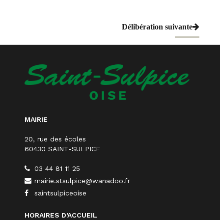
Navigation
Délibération suivante
de
l’article
MAIRIE
20, rue des écoles
60430 SAINT-SULPICE
03 44 81 11 25
mairie.stsulpice@wanadoo.fr
saintsulpiceoise
HORAIRES D’ACCUEIL