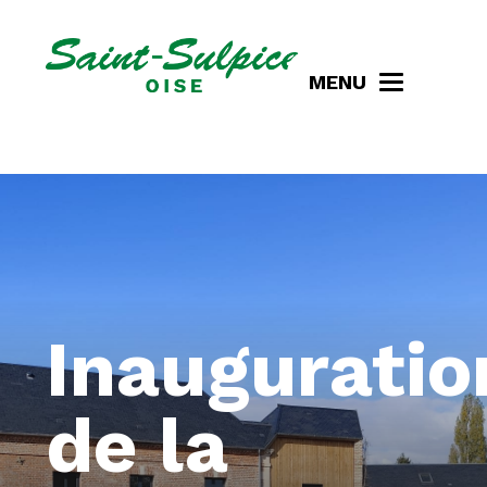
MENU
Inauguratio
de la