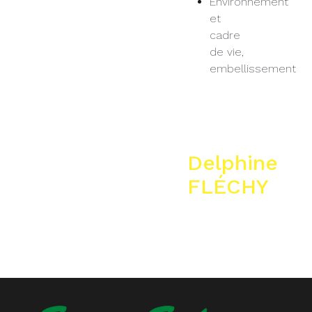
Environnement
et
cadre
de vie,
embellissement
Delphine
FLÉCHY