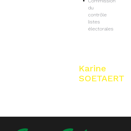
Commission
du
contrôle
listes
électorales
Karine
SOETAERT