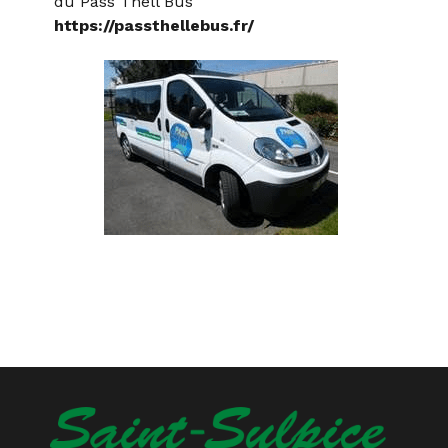
du Pass Thell Bus
https://passthellebus.fr/