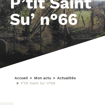
P’tit Saint
Su’ n°66
Accueil
Mon actu
Actualités
P’tit Saint Su’ n°66